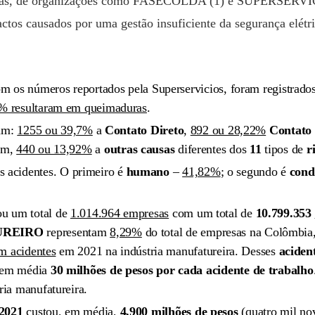
árias, de organizações como FASECOLDA (1) e SUPERSERVIC
ctos causados por uma gestão insuficiente da segurança elétric
om os números reportados pela Superservicios, foram registrado
% resultaram em queimaduras
.
ram:
1255 ou 39,7%
a
Contato Direto
,
892 ou 28,22%
Contato 
fim,
440 ou 13,92%
a
outras causas
diferentes dos
11
tipos de
r
s acidentes. O primeiro é
humano
–
41,82%
; o segundo é
cond
ou um total de
1.014.964 empresas
com um total de
10.799.353
UREIRO
representam
8,29%
do total de empresas na Colômbia
m acidentes
em 2021 na indústria manufatureira. Desses
aciden
u em média
30 milhões de pesos por cada acidente de trabalho
ia manufatureira.
2021
custou, em média,
4.900 milhões de pesos
(quatro mil no