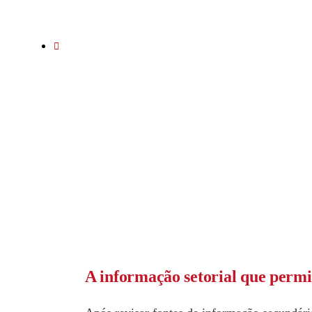
NA COLÔMBIA”
June 29, 2023
A informação setorial que permi