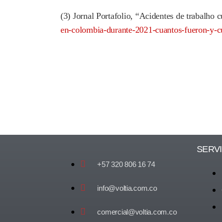
(3) Jornal Portafolio, “Acidentes de trabalho
en-colombia-durante-2021-cuantos-fueron-y-c
SERV
+57 320 806 16 74
info@voltia.com.co
comercial@voltia.com.co