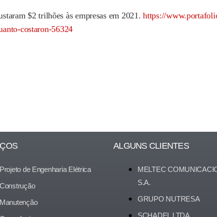
 custaram $2 trilhões às empresas em 2021.
https://www.portafol
uanto-costaron-56324
IÇOS
ALGUNS CLIENTES
Projeto de Engenharia Elétrica
MELTEC COMUNICACI
S.A.
Construção
GRUPO NUTRESA
Manutenção
SCHADEL LTDA