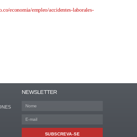
io.co/economia/empleo/accidentes-laborales-
NEWSLETTER
ONES
SUBSCREVA-SE