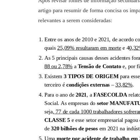
Após revisar fontes de informação secund
artigo para resumir de forma concisa os impa
relevantes a serem consideradas:
Entre os anos de 2010 e 2021, de acordo c
quais
25,09% resultaram em morte
e 4
0,32
As 5 principais causas desses acidentes fo
88 ou 2,78%
a
Tensão de Contato
e, por 
Existem
3 TIPOS DE ORIGEM
para esse
terceiro é
condições externas
–
33,82%
.
Para o ano de
2021
, a
FASECOLDA
relat
Social. As empresas do
setor MANUFAT
seja,
77 de cada 1000 trabalhadores sofrera
CLASSE 5
e esse setor empresarial pago
de
320 bilhões de pesos
em 2021 na indústr
Uma
morte por acidente de trabalho
em 