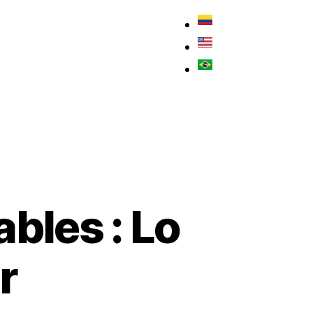
s
Contáctenos
bles : Lo
r