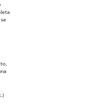
e
pleta
 se
to,
una
.)