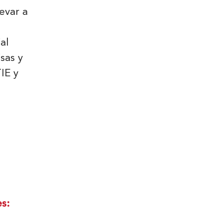
evar a
al
sas y
IE y
es: