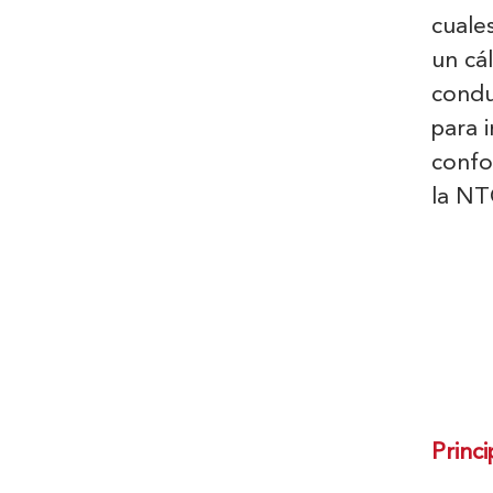
cuale
un cá
condu
para 
confo
la NT
Princ