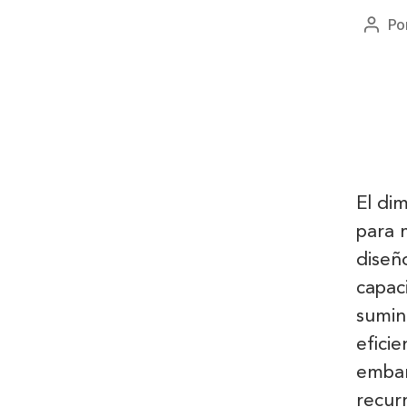
Po
El di
para 
diseñ
capac
sumin
eficie
embar
recur