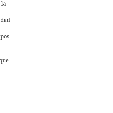
 la
idad
ipos
 que