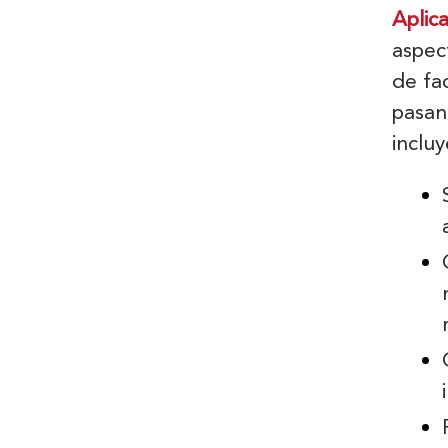
Aplic
aspec
de fa
pasan
incluy