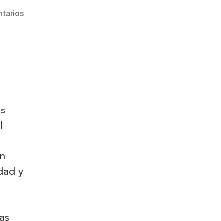
tarios
os
l
en
dad y
as