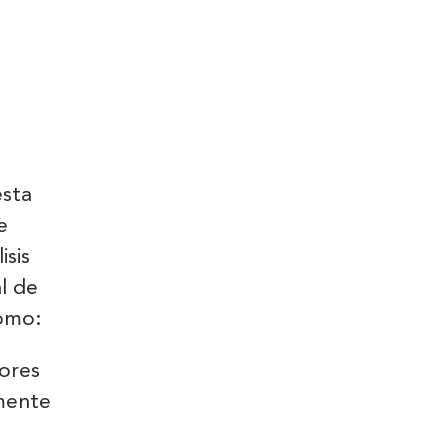
esta
e
isis
l de
como:
ores
amente