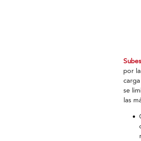
Subes
por la
carga
se li
las m